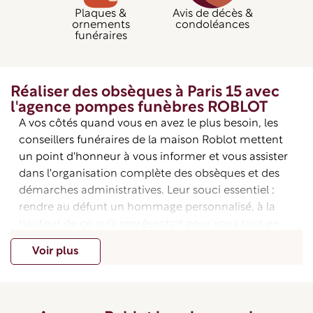
Plaques &
Avis de décès &
ornements
condoléances
funéraires
Réaliser des obsèques à Paris 15 avec
l'agence pompes funèbres ROBLOT
A vos côtés quand vous en avez le plus besoin, les
conseillers funéraires de la maison Roblot mettent
un point d'honneur à vous informer et vous assister
dans l'organisation complète des obsèques et des
démarches administratives. Leur souci essentiel :
rendre au défunt un hommage personnalisé, à la
hauteur de ce qu'il représentait pour vous tout en
respectant les dernières volontés du défunt.
Voir plus
Dans l’agence Pompes Funèbres Roblot située à
Paris (75), dans le 15ème arrondissement, vous
disposez d’ un interlocuteur dédié qui vous