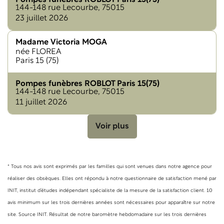
Pompes funèbres ROBLOT Paris 15(75)
144-148 rue Lecourbe, 75015
23 juillet 2026
Madame Victoria MOGA
née FLOREA
Paris 15 (75)
Pompes funèbres ROBLOT Paris 15(75)
144-148 rue Lecourbe, 75015
11 juillet 2026
Voir plus
* Tous nos avis sont exprimés par les familles qui sont venues dans notre agence pour
réaliser des obsèques. Elles ont répondu à notre questionnaire de satisfaction mené par
INIT, institut d’études indépendant spécialiste de la mesure de la satisfaction client. 10
avis minimum sur les trois dernières années sont nécessaires pour apparaître sur notre
site. Source INIT. Résultat de notre baromètre hebdomadaire sur les trois dernières