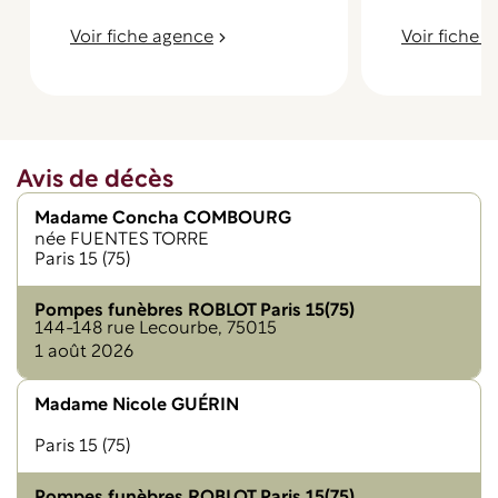
24h sur 24 et 7 jours sur 7 au 3012 (service et appel
gratuits).
Voir fiche agence
Voir fiche 
Avis de décès
Madame Concha COMBOURG
née FUENTES TORRE
Paris 15 (75)
Pompes funèbres ROBLOT Paris 15(75)
144-148 rue Lecourbe, 75015
1 août 2026
Madame Nicole GUÉRIN
Paris 15 (75)