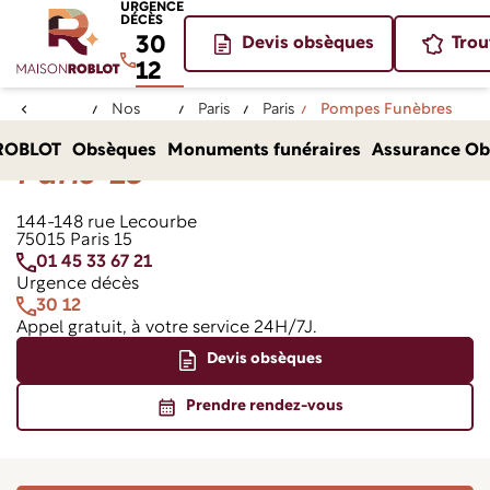
URGENCE
DÉCÈS
30
Devis obsèques
Trou
12
Nos
Paris
Paris
Pompes Funèbres
Accueil
agences
(75)
15
ROBLOT Paris 15
Pompes Funèbres Roblot
ROBLOT
Obsèques
Monuments funéraires
Assurance Ob
Paris-15
144-148 rue Lecourbe
75015 Paris 15
01 45 33 67 21
Urgence décès
30 12
Appel gratuit, à votre service 24H/7J.
Devis obsèques
Prendre rendez-vous