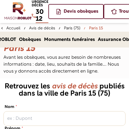
URGENCE
DÉCÈS
30
Devis obsèques
Trou
12
Accueil
Avis de décès
Paris (75)
Paris 15
Avis de décès dans la ville de
ROBLOT
Obsèques
Monuments funéraires
Assurance Ob
Paris 15
Avant les obsèques, vous aurez besoin de nombreuses
informations : date, lieu, souhaits de la famille…. Nous
vous y donnons accès directement en ligne.
Retrouvez les
avis de décès
publiés
dans la ville de Paris 15 (75)
(obligatoire)
Nom
*
(obligatoire)
Prénom
*