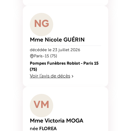
N
G
Mme Nicole
GUÉRIN
décédé
e
le 23 juillet 2026
Paris-15 (75)
Pompes Funèbres Roblot - Paris 15
(75)
Voir l’avis de décès
V
M
Mme Victoria
MOGA
née
FLOREA