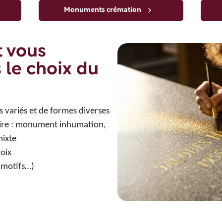
Monuments crémation
t vous
 le choix du
ariés et de formes diverses
ire : monument inhumation,
ixte
hoix
 motifs…)