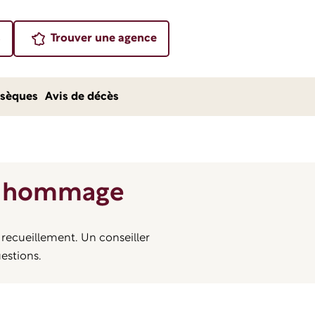
s
Trouver une agence
sèques
Avis de décès
el hommage
 recueillement. Un conseiller
estions.