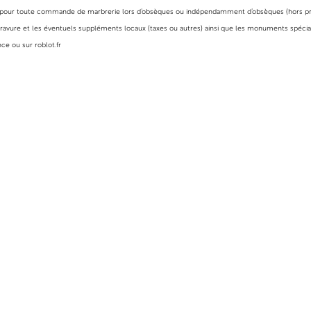
nclus, pour toute commande de marbrerie lors d’obsèques ou indépendamment d’obsèques (hor
a gravure et les éventuels suppléments locaux (taxes ou autres) ainsi que les monuments spécia
ce ou sur roblot.fr