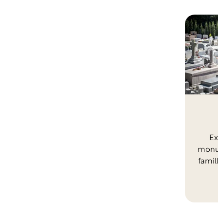
Ex
monum
famil