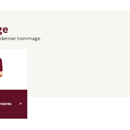
ge
un dernier hommage.
raires