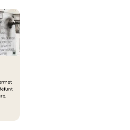
ermet
défunt
re.