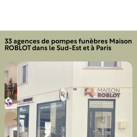
4.7/5
(740 avis)*
Devis obsèques
che agence
33 agences de pompes funèbres Maison
ROBLOT dans le Sud-Est et à Paris
Pompes
Funèbres
Roblot
Vallauris
8
bis
avenue
de
l'Hôpital
06220
Vallauris
04
93