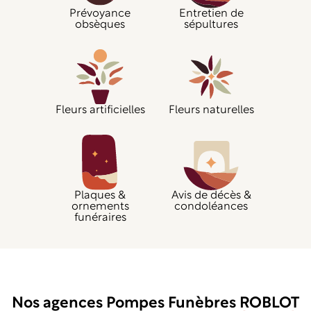
Prévoyance
Entretien de
100
obsèques
sépultures
chemin
des
4
chemins
06600
Antibes
Fleurs artificielles
Fleurs naturelles
04
93
74
45
45
Urgence
Plaques &
Avis de décès &
décès
au
ornements
condoléances
30
funéraires
12.
Appel
gratuit,
à
votre
service
24H/7J.
4.7/5
(397 avis)*
Nos agences Pompes Funèbres ROBLOT