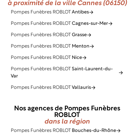
à proximité de la ville Cannes (06150)
Devis obsèques
Pompes Funèbres ROBLOT
Antibes
che agence
Pompes Funèbres ROBLOT
Cagnes-sur-Mer
Pompes Funèbres ROBLOT
Grasse
Pompes
Pompes Funèbres ROBLOT
Menton
Funèbres
Roblot
Grasse
Pompes Funèbres ROBLOT
Nice
41
Pompes Funèbres ROBLOT
Saint-Laurent-du-
chemin
Var
de
la
Pouiraque
Pompes Funèbres ROBLOT
Vallauris
06130
Grasse
Nos agences de Pompes Funèbres
04
ROBLOT
93
dans la région
40
11
Pompes Funèbres ROBLOT
Bouches-du-Rhône