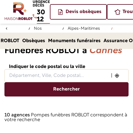
URGENCE
DÉCÈS
30
Devis obsèques
Trou
12
Nos
Alpes-Maritimes
Accueil
agences
(06)
Cannes
Nos agences de Pompes
 ROBLOT
Obsèques
Monuments funéraires
Assurance O
Funèbres ROBLOT à
Cannes
Indiquer le code postal ou la ville
|
Rechercher
10 agences
Pompes funèbres ROBLOT correspondent à
votre recherche