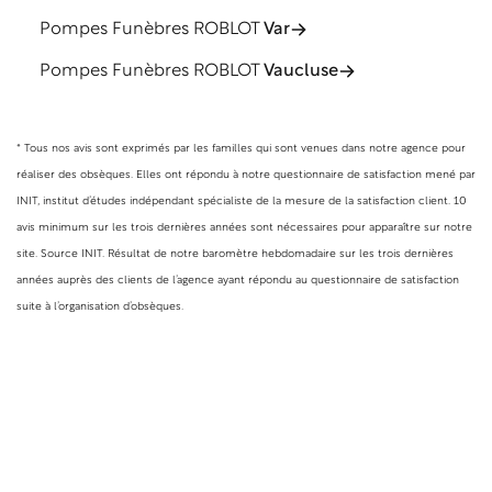
38
Pompes Funèbres ROBLOT
Var
Urgence
décès
au
30
Pompes Funèbres ROBLOT
Vaucluse
12.
Appel
gratuit,
à
votre
service
24H/7J.
* Tous nos avis sont exprimés par les familles qui sont venues dans notre agence pour
4.8/5
(193 avis)*
réaliser des obsèques. Elles ont répondu à notre questionnaire de satisfaction mené par
INIT, institut d’études indépendant spécialiste de la mesure de la satisfaction client. 10
avis minimum sur les trois dernières années sont nécessaires pour apparaître sur notre
Devis obsèques
site. Source INIT. Résultat de notre baromètre hebdomadaire sur les trois dernières
années auprès des clients de l’agence ayant répondu au questionnaire de satisfaction
che agence
suite à l’organisation d’obsèques.
Pompes
Funèbres
Roblot
Cagnes
sur
Mer