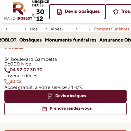
URGENCE
DÉCÈS
30
Devis obsèques
Trou
12
Nos
Alpes-
Pompes Funèbres
Accueil
agences
Maritimes (06)
Nice
ROBLOT Nice
Pompes Funèbres Roblot
ROBLOT
Obsèques
Monuments funéraires
Assurance Ob
Nice
34 boulevard Gambetta
06000 Nice
04 92 07 30 70
Urgence décès
30 12
Appel gratuit, à votre service 24H/7J.
Devis obsèques
Prendre rendez-vous