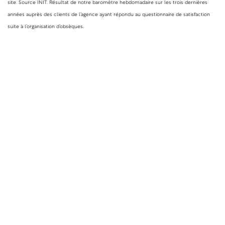
site. Source INIT. Résultat de notre baromètre hebdomadaire sur les trois dernières
années auprès des clients de l’agence ayant répondu au questionnaire de satisfaction
suite à l’organisation d’obsèques.