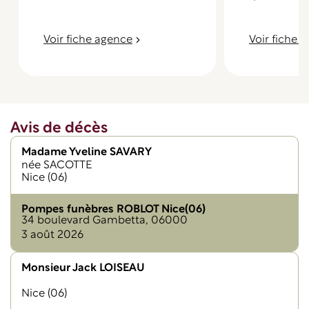
Voir fiche agence
Voir fiche 
Avis de décès
Madame Yveline SAVARY
née SACOTTE
Nice (06)
Pompes funèbres ROBLOT Nice(06)
34 boulevard Gambetta, 06000
3 août 2026
Monsieur Jack LOISEAU
Nice (06)