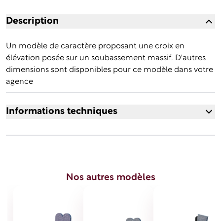
Description
Un modèle de caractère proposant une croix en
élévation posée sur un soubassement massif. D'autres
dimensions sont disponibles pour ce modèle dans votre
agence
Informations techniques
Soubassement 4 pièces 100 X 200 X 20 ht cm Tombale
dos d'âne 80 X 169 X 15/20 ép cm Socle avec chanfreins
84 X 18 X 24ht cm Socle de croix avec gorges et
chanfreins 78 X 15 X 22ht cm Stèle Croix avec base
Nos autres modèles
moulurée 55 X 100 X 12 ép cm Finition polie Modèle
présenté avec une semelle (Prix affiché hors pose, hors
semelle - Prix de pose 756¿ TTC)