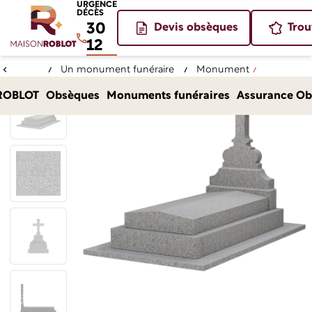
URGENCE
DÉCÈS
30
Devis obsèques
Trou
12
Un monument funéraire
Monument
Accueil
pour un bel hommage
funéraires
VALOGNES
ROBLOT
Obsèques
Monuments funéraires
Assurance Ob