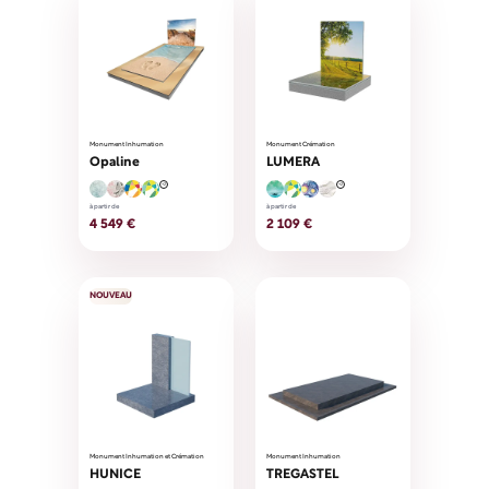
Monument Inhumation
Monument Crémation
Opaline
LUMERA
+2
+2
à partir de
à partir de
4 549 €
2 109 €
NOUVEAU
Monument Inhumation et Crémation
Monument Inhumation
HUNICE
TREGASTEL