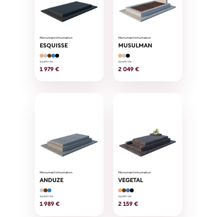
Monument Inhumation
Monument Inhumation
ESQUISSE
MUSULMAN
à partir de
à partir de
1 979 €
2 049 €
Monument Inhumation
Monument Inhumation
ANDUZE
VEGETAL
à partir de
à partir de
1 989 €
2 159 €