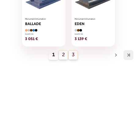
Monument Inhumation
Monument Inhumation
BALLADE
EDEN
à partir de
à partir de
3 051 €
3 139 €
1
2
3