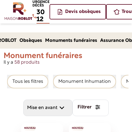
URGENCE
DÉCÈS
30
Devis obsèques
Trou
12
Un monument funéraire pour
Monument
ROBLOT
Obsèques
Monuments funéraires
Assurance Ob
Accueil
un bel hommage
funéraires
Monument funéraires
Il y a
58 produits
Tous les filtres
Monument Inhumation
Mo
Filtrer
Mise en avant
NOUVEAU
NOUVEAU