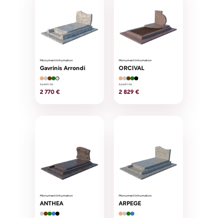
Monument Inhumation
Monument Inhumation
Gavrinis Arrondi
ORCIVAL
+2
à partir de
à partir de
2 770 €
2 829 €
Monument Inhumation
Monument Inhumation
ANTHEA
ARPEGE