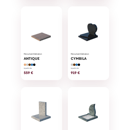
Monument Crémation
Monument Crémation
ANTIQUE
CYMBILA
à partir de
à partir de
559 €
919 €