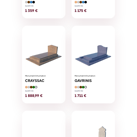
à partir de
à partir de
1 359 €
1 175 €
Monument Inhumation
Monument Inhumation
CRAYSSAC
GAVRINIS
+2
+2
à partir de
à partir de
1 888,99 €
1 711 €