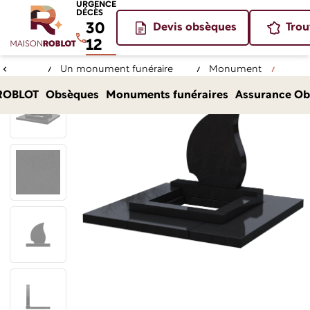
URGENCE
DÉCÈS
30
Devis obsèques
Trou
12
Un monument funéraire
Monument
Accueil
pour un bel hommage
funéraires
LUEUR
ROBLOT
Obsèques
Monuments funéraires
Assurance Ob