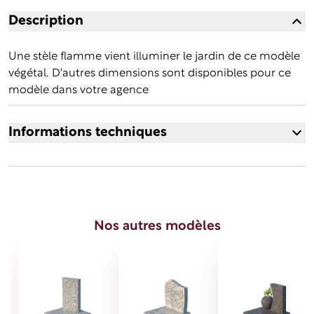
Description
Une stèle flamme vient illuminer le jardin de ce modèle
végétal. D'autres dimensions sont disponibles pour ce
modèle dans votre agence
Informations techniques
Soubassement 3 pièces 60 x 50 x 5 ht cm largeur des
baguettes 8 cm Socle de stèle 60 x 10 x 8 ht cm Stèle 38
x 52ht x 8 ép cm Finition polie Modèle présenté avec
une semelle (Prix affiché hors pose, hors semelle - Prix
Nos autres modèles
de pose 240 euros TTC)