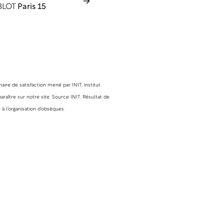
BLOT
Paris 15
ire de satisfaction mené par INIT, institut
raître sur notre site. Source INIT. Résultat de
à l’organisation d’obsèques.