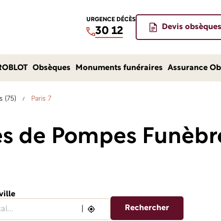
URGENCE DÉCÈS
Devis obsèque
30 12
ROBLOT
Obsèques
Monuments funéraires
Assurance Ob
s (75)
Paris 7
es de Pompes Funèb
ville
Rechercher
|