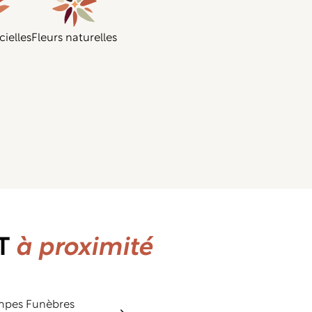
cielles
Fleurs naturelles
OT
à proximité
pes Funèbres