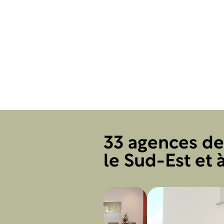
33 agences d
le Sud-Est et à