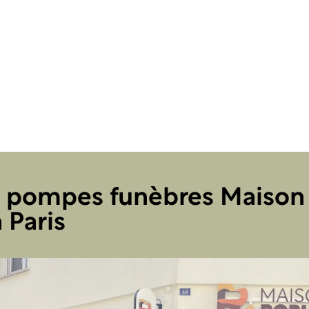
e pompes funèbres Maiso
 Paris