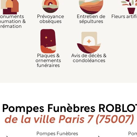
onuments
Prévoyance
Entretien de
Fleurs artifi
humation &
obsèques
sépultures
crémation
Plaques &
Avis de décès &
ornements
condoléances
funéraires
s Pompes Funèbres ROBL
de la ville Paris 7 (75007)
Pompes Funèbres
Pom