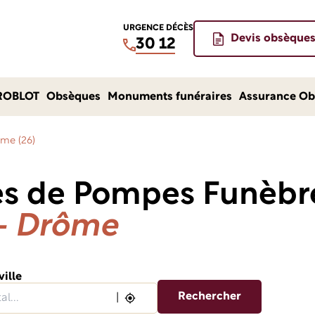
URGENCE DÉCÈS
Devis obsèque
30 12
ROBLOT
Obsèques
Monuments funéraires
Assurance Ob
me (26)
es de Pompes Funèb
 - Drôme
ville
Rechercher
|