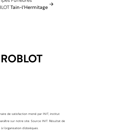
pes Funèbres
BLOT
Tain-l'Hermitage
s ROBLOT
ire de satisfaction mené par INIT, institut
raître sur notre site. Source INIT. Résultat de
à l’organisation d’obsèques.