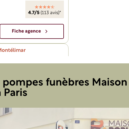
4.7/5
(113 avis)*
Fiche agence
Montélimar
e pompes funèbres Maiso
4.8/5
(236 avis)*
 Paris
Fiche agence
in l'Hermitage