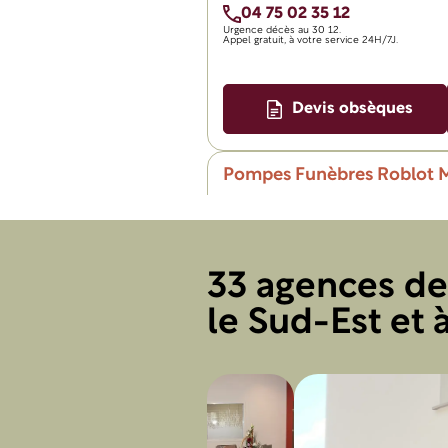
04 75 02 35 12
Urgence décès au
30 12.
Appel gratuit, à votre service 24H/7J.
Devis obsèques
Pompes Funèbres Roblot 
9 avenue Saint Lazare
26200 Montélimar
04 75 51 93 56
33 agences d
Urgence décès au
30 12.
Appel gratuit, à votre service 24H/7J.
le Sud-Est et à
Devis obsèques
Pompes Funèbres Roblot Ta