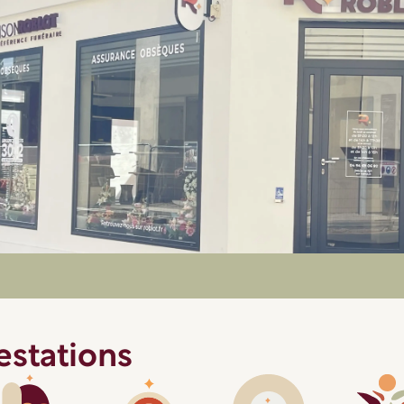
4.7/5
(67 avis)*
Fiche agence
restations