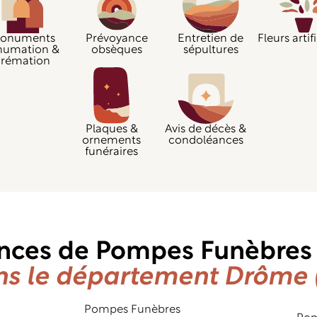
onuments
Prévoyance
Entretien de
Fleurs artifi
humation &
obsèques
sépultures
crémation
Plaques &
Avis de décès &
ornements
condoléances
funéraires
nces de Pompes Funèbre
s le département Drôme 
Pompes Funèbres