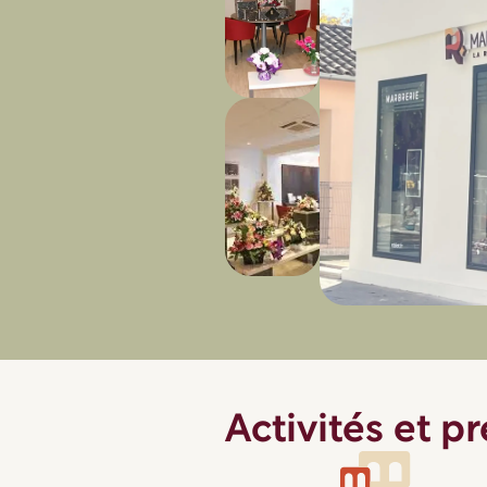
parking de la République
26600 Tain l'Hermitage
04 75 08 16 40
Urgence décès au
30 12.
Appel gratuit, à votre service 24H/7J.
Devis obsèques
Activités et p