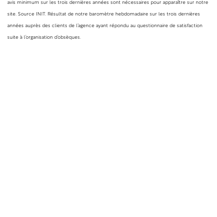
avis minimum sur les trois dernières années sont nécessaires pour apparaître sur notre
site. Source INIT. Résultat de notre baromètre hebdomadaire sur les trois dernières
années auprès des clients de l’agence ayant répondu au questionnaire de satisfaction
suite à l’organisation d’obsèques.