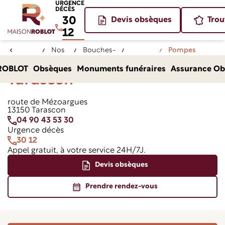
URGENCE
DÉCÈS
30
Devis obsèques
Trou
12
Nos
Bouches-
Pompes
Accueil
agences
du-Rhône
Tarascon
Funèbres ROBLOT
Pompes Funèbres Roblot
ROBLOT
Obsèques
Monuments funéraires
Assurance Ob
(13)
Tarascon
Tarascon
route de Mézoargues
13150 Tarascon
04 90 43 53 30
Urgence décès
30 12
Appel gratuit, à votre service 24H/7J.
Devis obsèques
Prendre rendez-vous