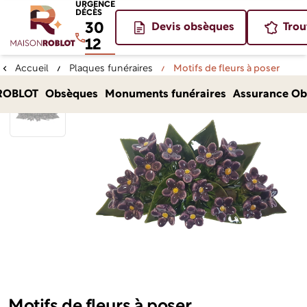
URGENCE
DÉCÈS
30
Devis obsèques
Trou
12
Accueil
Plaques funéraires
Motifs de fleurs à poser
ROBLOT
Obsèques
Monuments funéraires
Assurance Ob
Motifs de fleurs à poser