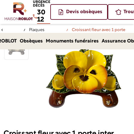
URGENCE
DÉCÈS
30
Devis obsèques
Trou
12
Plaques
Croissant fleur avec 1 porte
Accueil
funéraires
inter
ROBLOT
Obsèques
Monuments funéraires
Assurance Ob
Croissant fleur avec 1 porte inter