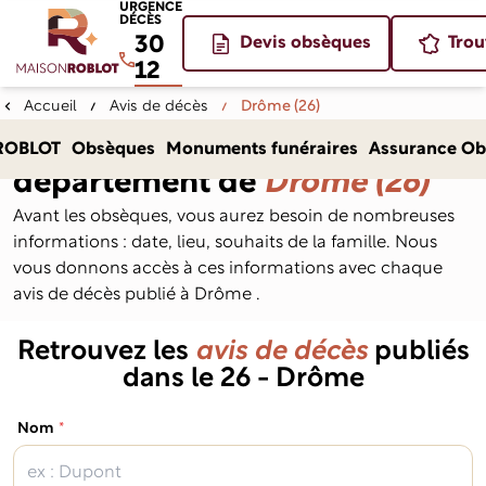
URGENCE
DÉCÈS
30
Devis obsèques
Trou
12
Accueil
Avis de décès
Drôme (26)
Avis de décès dans le
ROBLOT
Obsèques
Monuments funéraires
Assurance Ob
département de
Drôme (26)
Avant les obsèques, vous aurez besoin de nombreuses
informations : date, lieu, souhaits de la famille. Nous
vous donnons accès à ces informations avec chaque
avis de décès publié à Drôme .
Retrouvez les
avis de décès
publiés
dans le 26 - Drôme
(obligatoire)
Nom
*