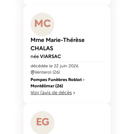
M
C
Mme Marie-Thérèse
CHALAS
née
VIARSAC
décédé
e
le 22 juin 2026
Venterol (26)
Pompes Funèbres Roblot -
Montélimar (26)
Voir l’avis de décès
E
G