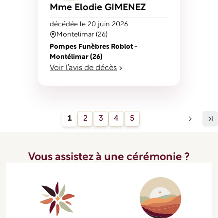
Mme Elodie
GIMENEZ
décédé
e
le 20 juin 2026
Montelimar (26)
Pompes Funèbres Roblot -
Montélimar (26)
Voir l’avis de décès
1
2
3
4
5
Vous assistez à une cérémonie ?