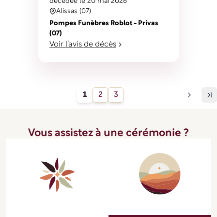
décédé
e
le 20 mai 2026
Alissas (07)
Pompes Funèbres Roblot - Privas
(07)
Voir l’avis de décès
1
2
3
Vous assistez à une cérémonie ?