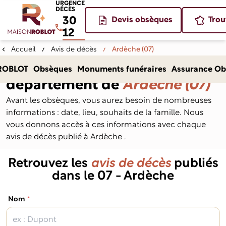
URGENCE
DÉCÈS
30
Devis obsèques
Trou
12
Accueil
Avis de décès
Ardèche (07)
Avis de décès dans le
ROBLOT
Obsèques
Monuments funéraires
Assurance Ob
département de
Ardèche (07)
Avant les obsèques, vous aurez besoin de nombreuses
informations : date, lieu, souhaits de la famille. Nous
vous donnons accès à ces informations avec chaque
avis de décès publié à Ardèche .
Retrouvez les
avis de décès
publiés
dans le 07 - Ardèche
(obligatoire)
Nom
*