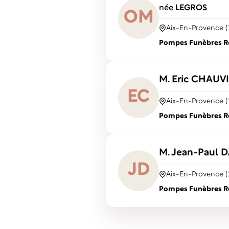
née
LEGROS
O
M
Aix-En-Provence (
Pompes Funèbres Rob
M. Eric
CHAUV
E
C
Aix-En-Provence (
Pompes Funèbres Rob
M. Jean-Paul
D
J
D
Aix-En-Provence (
Pompes Funèbres Rob