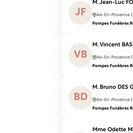
M. Jean-Luc
F
J
F
Aix-En-Provence (
Pompes Funèbres Rob
M. Vincent
BAS
V
B
Aix-En-Provence (
Pompes Funèbres Rob
M. Bruno
DES 
B
D
Aix-En-Provence (
Pompes Funèbres Ro
Mme Odette
M