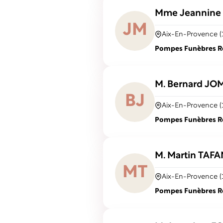
Mme Jeannin
J
M
Aix-En-Provence (
Pompes Funèbres Rob
M. Bernard
JO
B
J
Aix-En-Provence (
Pompes Funèbres Rob
M. Martin
TAFA
M
T
Aix-En-Provence (
Pompes Funèbres Rob