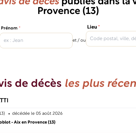
avis de décès
publiés dans la v
Provence (13)
(obligatoire)
Lieu
*
(obligatoire)
Prénom
*
et / ou
vis de décès
les plus récen
TTI
13)
décédé
e
le 05 août 2026
lot - Aix en Provence (13)