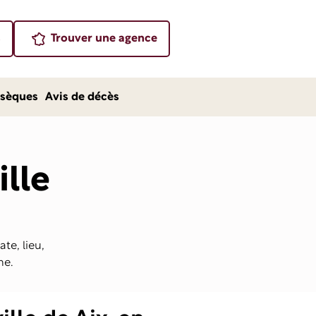
s
Trouver une agence
sèques
Avis de décès
ille
te, lieu,
ne.