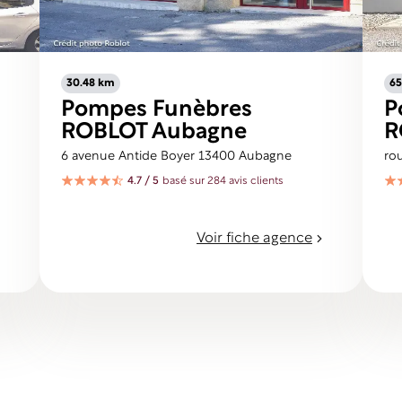
30.48 km
65
Pompes Funèbres
P
ROBLOT Aubagne
R
6 avenue Antide Boyer 13400 Aubagne
ro
4.7 / 5
basé sur 284 avis clients
Voir fiche agence