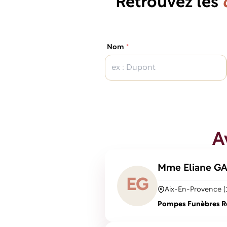
Retrouvez les
(obligatoire)
Nom
*
A
Mme Eliane
GA
E
G
Aix-En-Provence (
Pompes Funèbres Rob