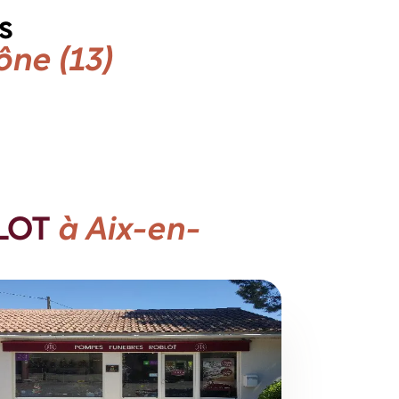
s
ne (13)
BLOT
à Aix-en-