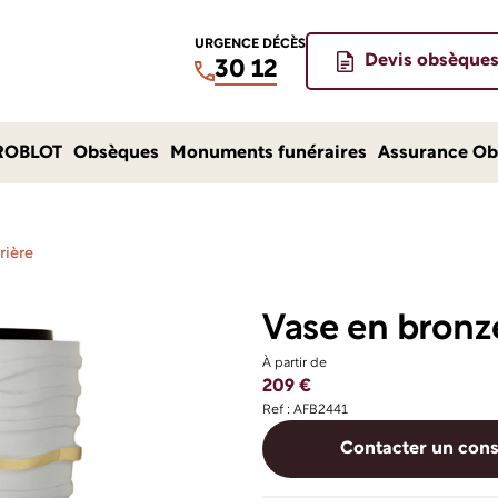
URGENCE DÉCÈS
Devis obsèque
30 12
ROBLOT
Obsèques
Monuments funéraires
Assurance Ob
rière
Vase en bronze 
À partir de
209 €
Ref : AFB2441
Contacter un cons