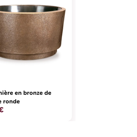
nière en bronze de
e ronde
€