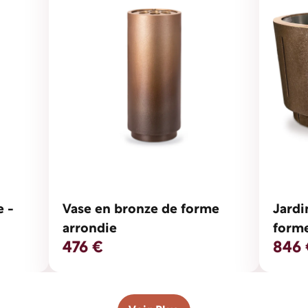
e -
Vase en bronze de forme
Jardi
arrondie
form
476 €
846 