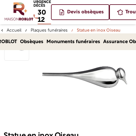
URGENCE
DÉCÈS
30
Devis obsèques
Trou
12
Accueil
Plaques funéraires
Statue en inox Oiseau
ROBLOT
Obsèques
Monuments funéraires
Assurance Ob
Statue en inox Oiseau