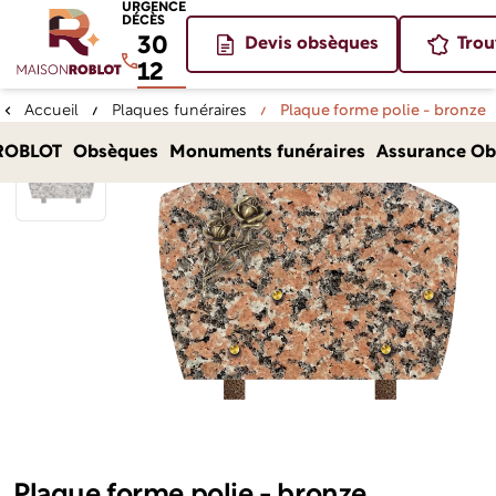
URGENCE
DÉCÈS
30
Devis obsèques
Trou
12
Accueil
Plaques funéraires
Plaque forme polie - bronze
ROBLOT
Obsèques
Monuments funéraires
Assurance Ob
Plaque forme polie - bronze