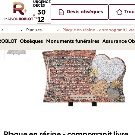
URGENCE
DÉCÈS
30
Devis obsèques
Trou
12
Plaques
Plaque en résine - compogranit livre
Accueil
funéraires
avec c¿ur
ROBLOT
Obsèques
Monuments funéraires
Assurance Ob
Plaque en résine - compogranit livre