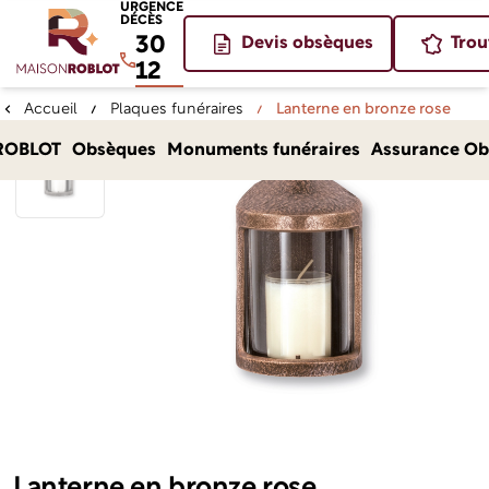
URGENCE
DÉCÈS
30
Devis obsèques
Trou
12
Accueil
Plaques funéraires
Lanterne en bronze rose
ROBLOT
Obsèques
Monuments funéraires
Assurance Ob
Lanterne en bronze rose