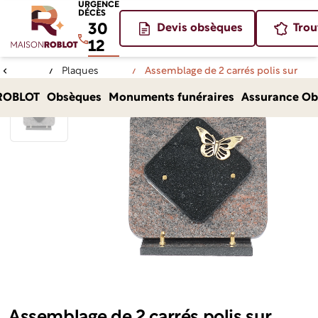
URGENCE
DÉCÈS
30
Devis obsèques
Trou
12
Plaques
Assemblage de 2 carrés polis sur
Accueil
funéraires
socle - bronze
ROBLOT
Obsèques
Monuments funéraires
Assurance Ob
Assemblage de 2 carrés polis sur