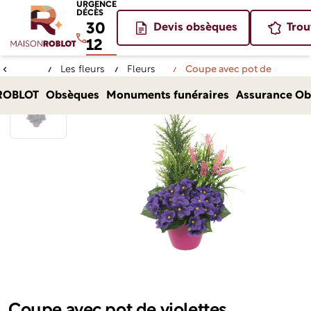
URGENCE
DÉCÈS
30
Devis obsèques
Trou
12
Les fleurs
Fleurs
Coupe avec pot de
Accueil
artificielles
artificielles
violettes, juniperus et
ROBLOT
Obsèques
Monuments funéraires
Assurance Ob
lavande
Coupe avec pot de violettes,