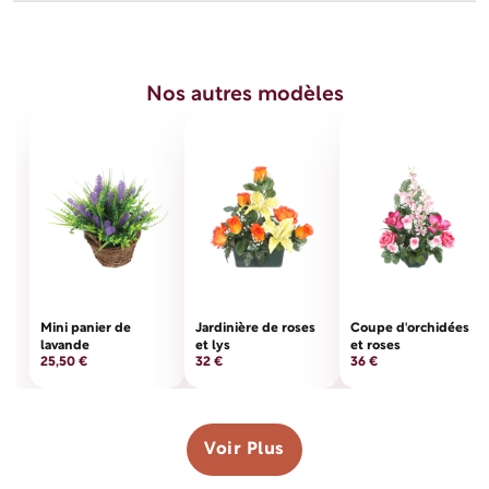
Type Fleurs
COUPES
Espèces Fleurs
Violettes
Nos autres modèles
Longueur en cm
26
Largeur en cm
26
Hauteur en cm
42
Mini panier de
Jardinière de roses
Coupe d'orchidées
lavande
et lys
et roses
25,50 €
32 €
36 €
Voir Plus