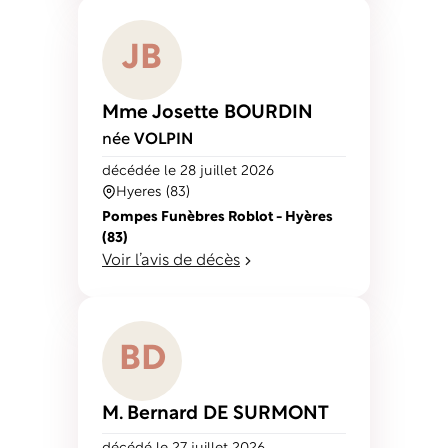
J
B
Mme Josette
BOURDIN
née
VOLPIN
décédé
e
le 28 juillet 2026
Hyeres (83)
Pompes Funèbres Roblot - Hyères
(83)
Voir l’avis de décès
B
D
M. Bernard
DE SURMONT