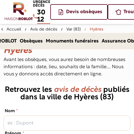
URGENCE
DÉCÈS
30
Devis obsèques
Trou
12
Accueil
Avis de décès
Var (83)
Hyères
Avis de décès dans la ville de
ROBLOT
Obsèques
Monuments funéraires
Assurance Ob
Hyères
Avant les obsèques, vous aurez besoin de nombreuses
informations : date, lieu, souhaits de la famille…. Nous
vous y donnons accès directement en ligne.
Retrouvez les
avis de décès
publiés
dans la ville de Hyères (83)
(obligatoire)
Nom
*
(obligatoire)
Prénom
*