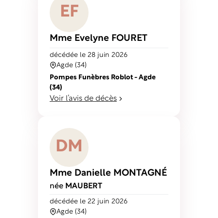
E
F
Mme Evelyne
FOURET
décédé
e
le 28 juin 2026
Agde (34)
Pompes Funèbres Roblot - Agde
(34)
Voir l’avis de décès
D
M
Mme Danielle
MONTAGNÉ
née
MAUBERT
décédé
e
le 22 juin 2026
Agde (34)