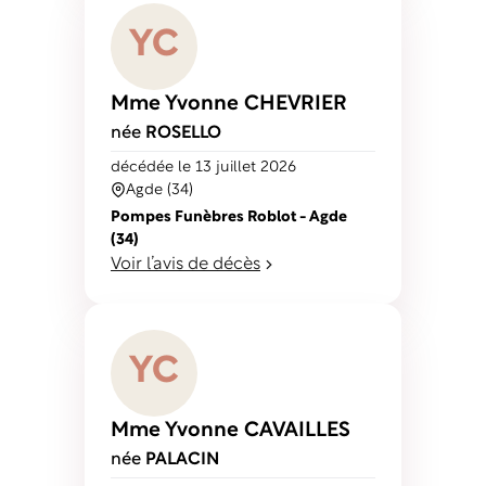
Y
C
Mme Yvonne
CHEVRIER
née
ROSELLO
décédé
e
le 13 juillet 2026
Agde (34)
Pompes Funèbres Roblot - Agde
(34)
Voir l’avis de décès
Y
C
Mme Yvonne
CAVAILLES
née
PALACIN