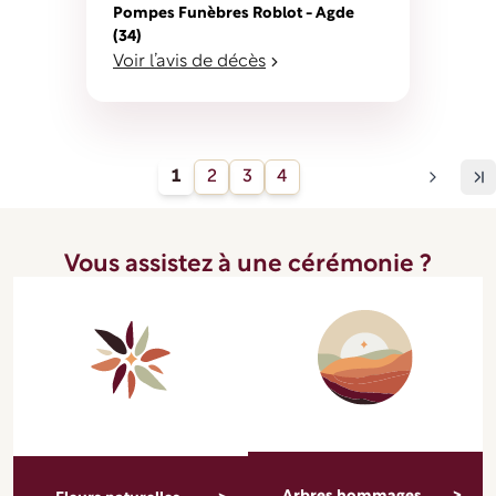
Pompes Funèbres Roblot - Agde
(34)
Voir l’avis de décès
1
2
3
4
Vous assistez à une cérémonie ?