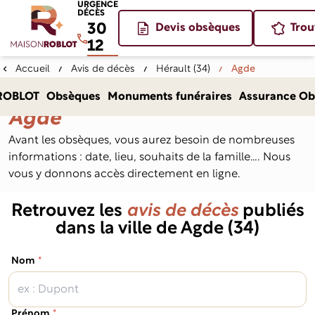
URGENCE
DÉCÈS
30
Devis obsèques
Trou
12
Accueil
Avis de décès
Hérault (34)
Agde
Avis de décès dans la ville de
ROBLOT
Obsèques
Monuments funéraires
Assurance Ob
Agde
Avant les obsèques, vous aurez besoin de nombreuses
informations : date, lieu, souhaits de la famille…. Nous
vous y donnons accès directement en ligne.
Retrouvez les
avis de décès
publiés
dans la ville de Agde (34)
(obligatoire)
Nom
*
(obligatoire)
Prénom
*