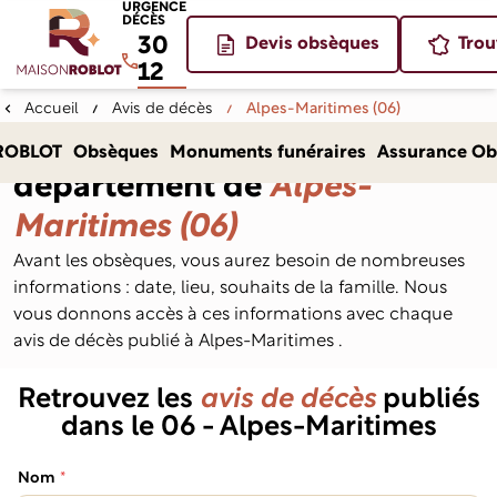
URGENCE
DÉCÈS
30
Devis obsèques
Trou
12
Accueil
Avis de décès
Alpes-Maritimes (06)
Avis de décès dans le
ROBLOT
Obsèques
Monuments funéraires
Assurance Ob
département de
Alpes-
Maritimes (06)
Avant les obsèques, vous aurez besoin de nombreuses
informations : date, lieu, souhaits de la famille. Nous
vous donnons accès à ces informations avec chaque
avis de décès publié à Alpes-Maritimes .
Retrouvez les
avis de décès
publiés
dans le 06 - Alpes-Maritimes
(obligatoire)
Nom
*