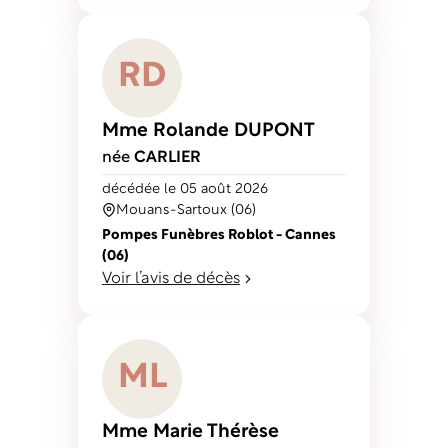
R
D
Mme Rolande
DUPONT
née
CARLIER
décédé
e
le 05 août 2026
Mouans-Sartoux (06)
Pompes Funèbres Roblot - Cannes
(06)
Voir l’avis de décès
M
L
Mme Marie Thérèse